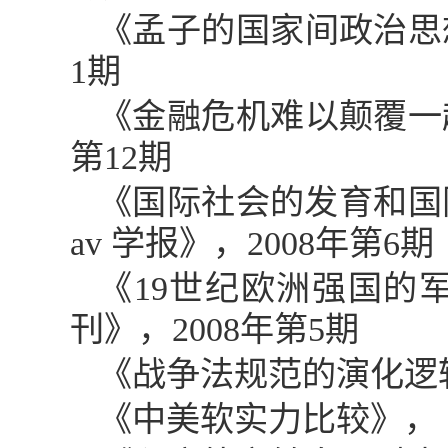
《孟子的国家间政治思
1
期
《金融危机难以颠覆一
第
12
期
《国际社会的发育和国
av 学报》，
2008
年第
6
期
《
19
世纪欧洲强国的
刊》，
2008
年第
5
期
《战争法规范的演化逻
《中美软实力比较》，