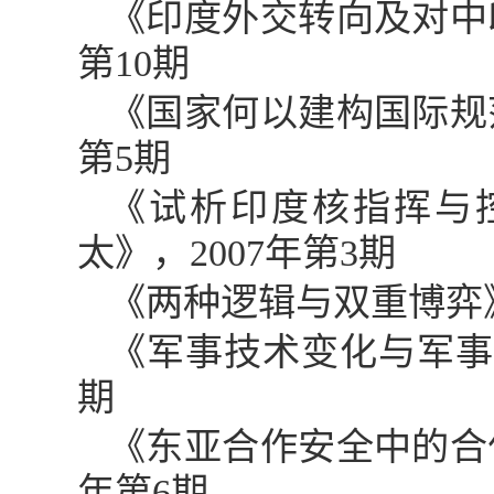
《印度外交转向及对中
第
10
期
《国家何以建构国际规
第
5
期
《试析印度核指挥与
太》，
2007
年第
3
期
《两种逻辑与双重博弈
《军事技术变化与军
期
《东亚合作安全中的合
年第
6
期