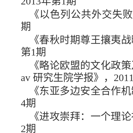
2013
年第
1
期
《以色列公共外交失
期
《春秋时期尊王攘夷战
第
1
期
《略论欧盟的文化政策
av 研究生院学报》，
201
《东亚多边安全合作机
4
期
《进攻崇拜：一个理论
2
期